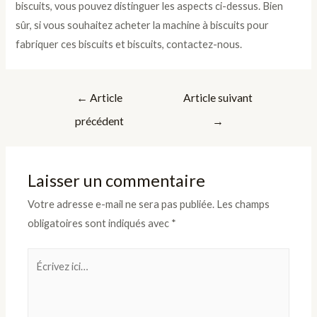
biscuits, vous pouvez distinguer les aspects ci-dessus. Bien
sûr, si vous souhaitez acheter la machine à biscuits pour
fabriquer ces biscuits et biscuits, contactez-nous.
Navigation
←
Article
Article suivant
de
précédent
→
l’article
Laisser un commentaire
Votre adresse e-mail ne sera pas publiée.
Les champs
obligatoires sont indiqués avec
*
Écrivez
ici…