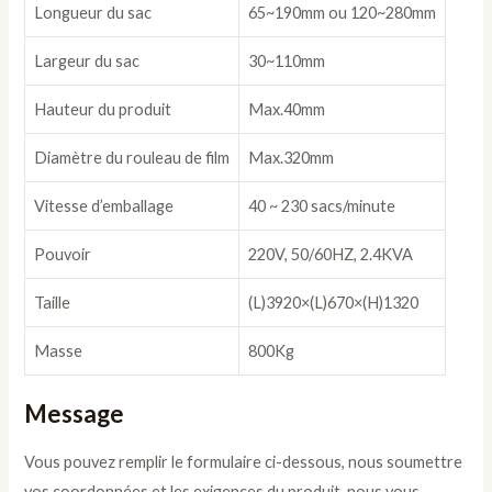
Longueur du sac
65~190mm ou 120~280mm
Largeur du sac
30~110mm
Hauteur du produit
Max.40mm
Diamètre du rouleau de film
Max.320mm
Vitesse d’emballage
40 ~ 230 sacs/minute
Pouvoir
220V, 50/60HZ, 2.4KVA
Taille
(L)3920×(L)670×(H)1320
Masse
800Kg
Message
Vous pouvez remplir le formulaire ci-dessous, nous soumettre
vos coordonnées et les exigences du produit, nous vous