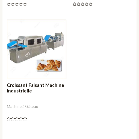
Note
Note
0
0
sur
sur
5
5
Croissant Faisant Machine
Industrielle
Machine à Gâteau
Note
0
sur
5