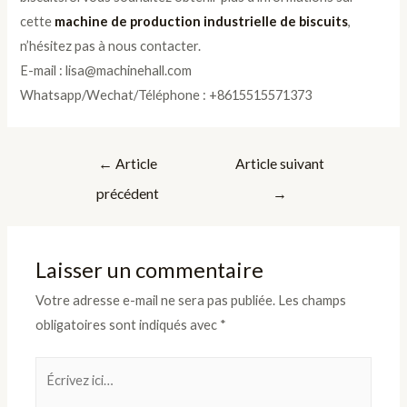
cette
machine de production industrielle de biscuits
,
n’hésitez pas à nous contacter.
E-mail : lisa@machinehall.com
Whatsapp/Wechat/Téléphone : +8615515571373
Navigation
←
Article
Article suivant
de
précédent
→
l’article
Laisser un commentaire
Votre adresse e-mail ne sera pas publiée.
Les champs
obligatoires sont indiqués avec
*
Écrivez
ici…