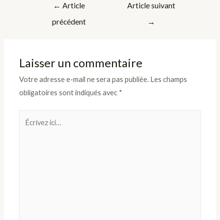
Navigation
←
Article
Article suivant
de
précédent
→
l’article
Laisser un commentaire
Votre adresse e-mail ne sera pas publiée.
Les champs
obligatoires sont indiqués avec
*
Écrivez
ici…